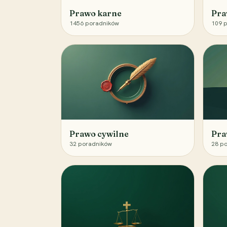
Prawo karne
Pra
1456
poradników
109
p
Prawo cywilne
Pra
32
poradników
28
po