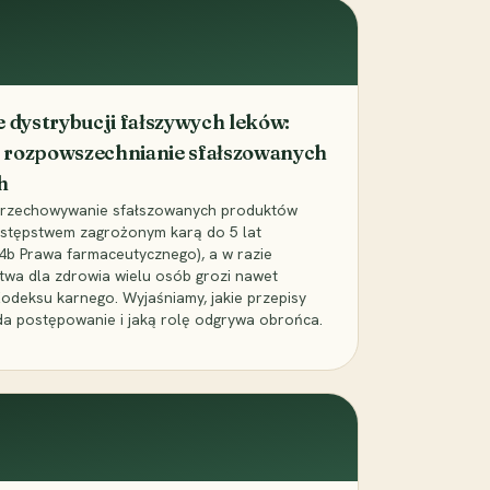
dystrybucji fałszywych leków:
 rozpowszechnianie sfałszowanych
h
 przechowywanie sfałszowanych produktów
zestępstwem zagrożonym karą do 5 lat
24b Prawa farmaceutycznego), a w razie
wa dla zdrowia wielu osób grozi nawet
Kodeksu karnego. Wyjaśniamy, jakie przepisy
da postępowanie i jaką rolę odgrywa obrońca.