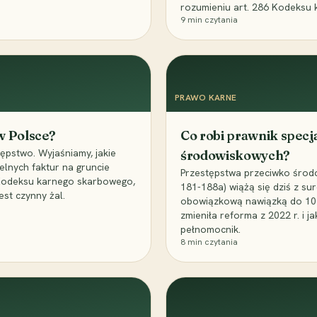
rozumieniu art. 286 Kodeksu 
9
min czytania
PRAWO KARNE
 w Polsce?
Co robi prawnik specj
ępstwo. Wyjaśniamy, jakie
środowiskowych?
elnych faktur na gruncie
Przestępstwa przeciwko środo
 Kodeksu karnego skarbowego,
181-188a) wiążą się dziś z su
est czynny żal.
obowiązkową nawiązką do 10 m
zmieniła reforma z 2022 r. i 
pełnomocnik.
8
min czytania