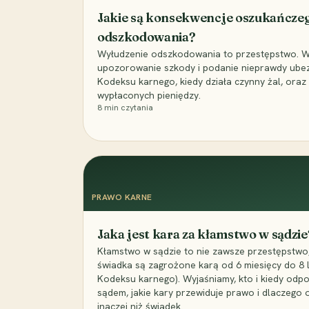
Jakie są konsekwencje oszukańcze
odszkodowania?
Wyłudzenie odszkodowania to przestępstwo. Wyj
upozorowanie szkody i podanie nieprawdy ubezpi
Kodeksu karnego, kiedy działa czynny żal, ora
wypłaconych pieniędzy.
8
min czytania
PRAWO KARNE
Jaka jest kara za kłamstwo w sądzie
Kłamstwo w sądzie to nie zawsze przestępstwo,
świadka są zagrożone karą od 6 miesięcy do 8 la
Kodeksu karnego). Wyjaśniamy, kto i kiedy odp
sądem, jakie kary przewiduje prawo i dlaczego
inaczej niż świadek.