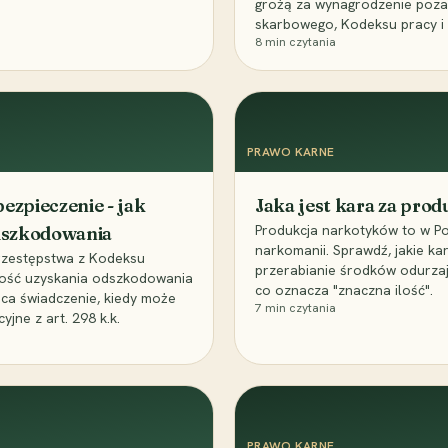
grożą za wynagrodzenie poz
skarbowego, Kodeksu pracy i
8
min czytania
PRAWO KARNE
ezpieczenie - jak
Jaka jest kara za pro
Produkcja narkotyków to w Po
odszkodowania
narkomanii. Sprawdź, jakie ka
przestępstwa z Kodeksu
przerabianie środków odurza
wość uzyskania odszkodowania
co oznacza "znaczna ilość".
aca świadczenie, kiedy może
7
min czytania
ne z art. 298 k.k.
PRAWO KARNE