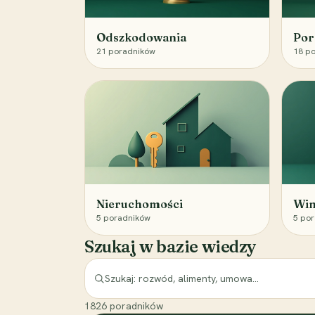
Odszkodowania
Por
21
poradników
18
po
Nieruchomości
Win
5
poradników
5
por
Szukaj w bazie wiedzy
1826
poradników