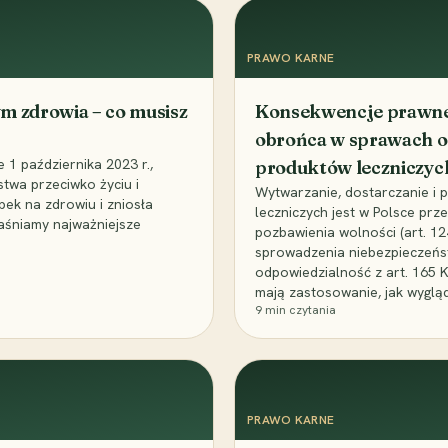
PRAWO KARNE
m zdrowia – co musisz
Konsekwencje prawne 
obrońca w sprawach o
1 października 2023 r.,
produktów leczniczyc
stwa przeciwko życiu i
Wytwarzanie, dostarczanie i
bek na zdrowiu i zniosła
leczniczych jest w Polsce pr
aśniamy najważniejsze
pozbawienia wolności (art. 1
sprowadzenia niebezpieczeńst
odpowiedzialność z art. 165 
mają zastosowanie, jak wyglą
9
min czytania
PRAWO KARNE