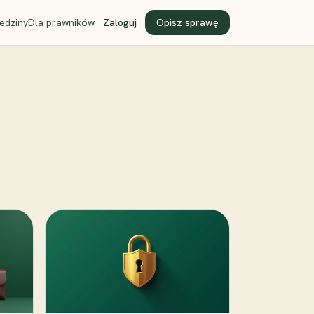
edziny
Dla prawników
Zaloguj
Opisz sprawę