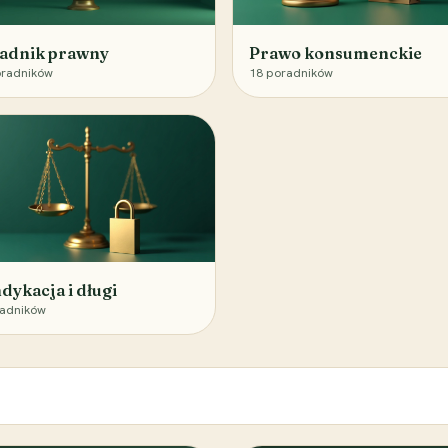
adnik prawny
Prawo konsumenckie
radników
18
poradników
dykacja i długi
adników