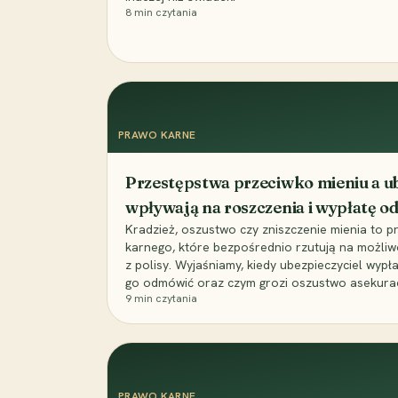
8
min czytania
PRAWO KARNE
Przestępstwa przeciwko mieniu a ub
wpływają na roszczenia i wypłatę 
Kradzież, oszustwo czy zniszczenie mienia to 
karnego, które bezpośrednio rzutują na możli
z polisy. Wyjaśniamy, kiedy ubezpieczyciel wypł
go odmówić oraz czym grozi oszustwo asekuracyj
9
min czytania
PRAWO KARNE