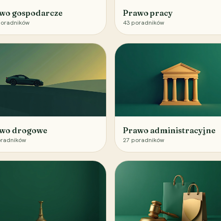
wo gospodarcze
Prawo pracy
oradników
43
poradników
wo drogowe
Prawo administracyjne
radników
27
poradników