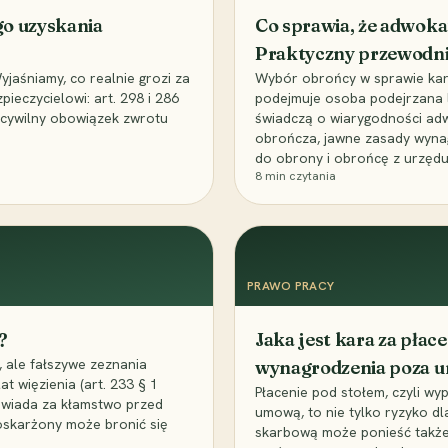
go uzyskania
Co sprawia, że adwoka
Praktyczny przewodn
aśniamy, co realnie grozi za
Wybór obrońcy w sprawie karne
eczycielowi: art. 298 i 286
podejmuje osoba podejrzana l
z cywilny obowiązek zwrotu
świadczą o wiarygodności ad
obrończa, jawne zasady wyna
do obrony i obrońcę z urzędu
8
min czytania
PRAWO PRACY
?
Jaka jest kara za pła
 ale fałszywe zeznania
wynagrodzenia poza 
t więzienia (art. 233 § 1
Płacenie pod stołem, czyli wyp
owiada za kłamstwo przed
umową, to nie tylko ryzyko d
 oskarżony może bronić się
skarbową może ponieść także 