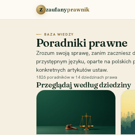
Przejdź do treści
zaufany
prawnik
Z
BAZA WIEDZY
Poradniki prawne
Zrozum swoją sprawę, zanim zaczniesz d
przystępnym języku, oparte na polskich
konkretnych artykułów ustaw.
1826
poradników w
14
dziedzinach prawa
Przeglądaj według dziedziny