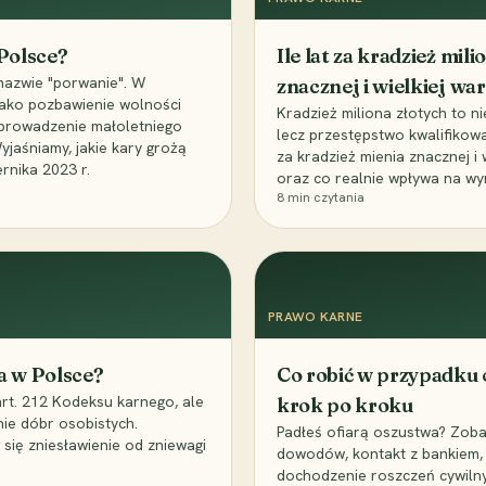
 Polsce?
Ile lat za kradzież mil
nazwie "porwanie". W
znacznej i wielkiej war
 jako pozbawienie wolności
Kradzież miliona złotych to n
, uprowadzenie małoletniego
lecz przestępstwo kwalifikowa
Wyjaśniamy, jakie kary grożą
za kradzież mienia znacznej i
rnika 2023 r.
oraz co realnie wpływa na wy
8
min czytania
PRAWO KARNE
a w Polsce?
Co robić w przypadku
art. 212 Kodeksu karnego, ale
krok po kroku
nie dóbr osobistych.
Padłeś ofiarą oszustwa? Zobac
 się zniesławienie od zniewagi
dowodów, kontakt z bankiem, 
dochodzenie roszczeń cywilny