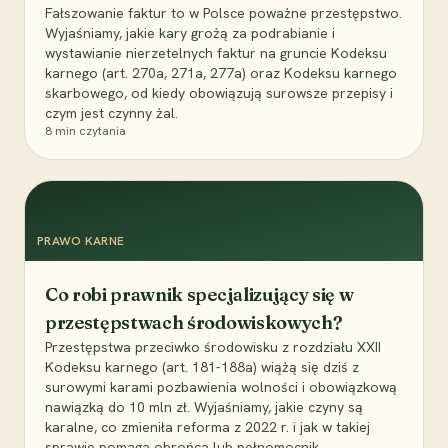
Fałszowanie faktur to w Polsce poważne przestępstwo.
Wyjaśniamy, jakie kary grożą za podrabianie i
wystawianie nierzetelnych faktur na gruncie Kodeksu
karnego (art. 270a, 271a, 277a) oraz Kodeksu karnego
skarbowego, od kiedy obowiązują surowsze przepisy i
czym jest czynny żal.
8
min czytania
PRAWO KARNE
Co robi prawnik specjalizujący się w
przestępstwach środowiskowych?
Przestępstwa przeciwko środowisku z rozdziału XXII
Kodeksu karnego (art. 181-188a) wiążą się dziś z
surowymi karami pozbawienia wolności i obowiązkową
nawiązką do 10 mln zł. Wyjaśniamy, jakie czyny są
karalne, co zmieniła reforma z 2022 r. i jak w takiej
sprawie pomaga obrońca lub pełnomocnik.