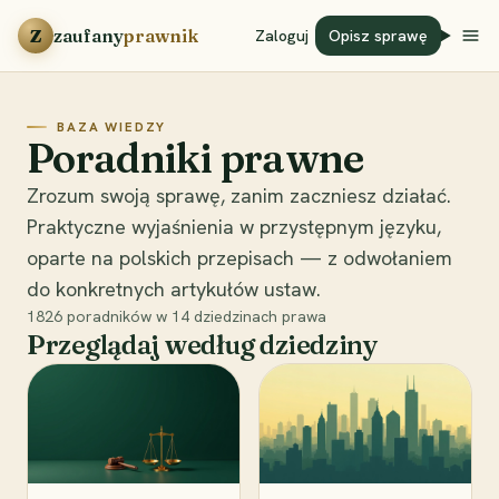
Przejdź do treści
Z
zaufany
prawnik
Zaloguj
Opisz sprawę
BAZA WIEDZY
Poradniki prawne
Zrozum swoją sprawę, zanim zaczniesz działać.
Praktyczne wyjaśnienia w przystępnym języku,
oparte na polskich przepisach — z odwołaniem
do konkretnych artykułów ustaw.
1826
poradników w
14
dziedzinach prawa
Przeglądaj według dziedziny