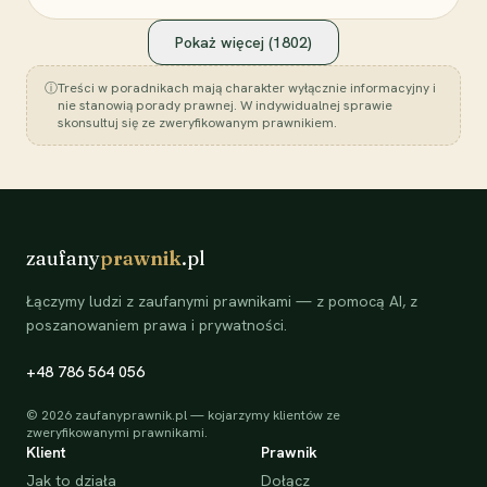
Pokaż więcej (
1802
)
ⓘ
Treści w poradnikach mają charakter wyłącznie informacyjny i
nie stanowią porady prawnej. W indywidualnej sprawie
skonsultuj się ze zweryfikowanym prawnikiem.
zaufany
prawnik
.pl
Łączymy ludzi z zaufanymi prawnikami — z pomocą AI, z
poszanowaniem prawa i prywatności.
+48 786 564 056
©
2026
zaufanyprawnik.pl — kojarzymy klientów ze
zweryfikowanymi prawnikami.
Klient
Prawnik
Jak to działa
Dołącz