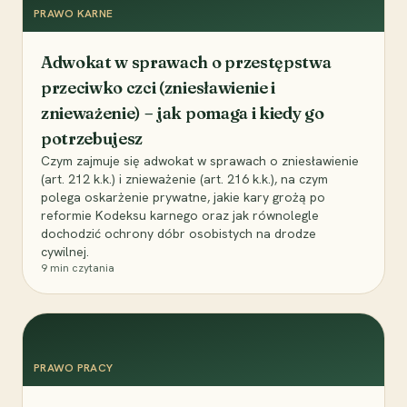
PRAWO KARNE
Adwokat w sprawach o przestępstwa
przeciwko czci (zniesławienie i
znieważenie) – jak pomaga i kiedy go
potrzebujesz
Czym zajmuje się adwokat w sprawach o zniesławienie
(art. 212 k.k.) i znieważenie (art. 216 k.k.), na czym
polega oskarżenie prywatne, jakie kary grożą po
reformie Kodeksu karnego oraz jak równolegle
dochodzić ochrony dóbr osobistych na drodze
cywilnej.
9
min czytania
PRAWO PRACY