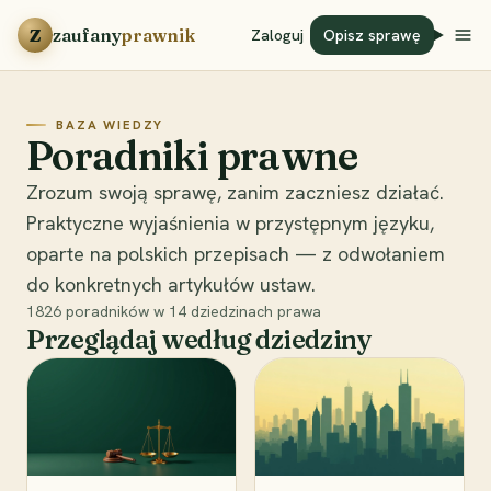
Przejdź do treści
Z
zaufany
prawnik
Zaloguj
Opisz sprawę
BAZA WIEDZY
Poradniki prawne
Zrozum swoją sprawę, zanim zaczniesz działać.
Praktyczne wyjaśnienia w przystępnym języku,
oparte na polskich przepisach — z odwołaniem
do konkretnych artykułów ustaw.
1826
poradników w
14
dziedzinach prawa
Przeglądaj według dziedziny