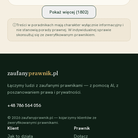
Pokaż więcej (
1802
)
ⓘ
Treści w poradnikach mają charakter wyłącznie informacyjny i
nie stanowią porady prawnej. W indywidualnej sprawie
skonsultuj się ze zweryfikowanym prawnikiem.
zaufany
prawnik
.pl
Łączymy ludzi z zaufanymi prawnikami — z pomocą AI, z
poszanowaniem prawa i prywatności.
+48 786 564 056
©
2026
zaufanyprawnik.pl — kojarzymy klientów ze
zweryfikowanymi prawnikami.
Klient
Prawnik
Jak to działa
Dołącz