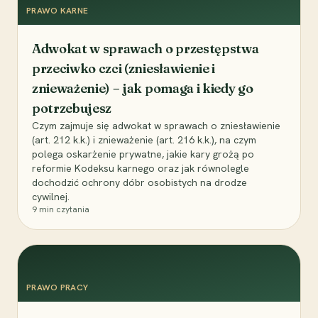
PRAWO KARNE
Adwokat w sprawach o przestępstwa
przeciwko czci (zniesławienie i
znieważenie) – jak pomaga i kiedy go
potrzebujesz
Czym zajmuje się adwokat w sprawach o zniesławienie
(art. 212 k.k.) i znieważenie (art. 216 k.k.), na czym
polega oskarżenie prywatne, jakie kary grożą po
reformie Kodeksu karnego oraz jak równolegle
dochodzić ochrony dóbr osobistych na drodze
cywilnej.
9
min czytania
PRAWO PRACY