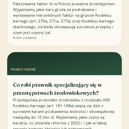
Fałszowanie faktur to w Polsce poważne przestępstwo.
Wyjaśniamy, jakie kary grożą za podrabianie i
wystawianie nierzetelnych faktur na gruncie Kodeksu
karnego (art. 270a, 271a, 277a) oraz Kodeksu karnego
skarbowego, od kiedy obowiązują surowsze przepisy i
czym jest czynny żal.
8
min czytania
PRAWO KARNE
Co robi prawnik specjalizujący się w
przestępstwach środowiskowych?
Przestępstwa przeciwko środowisku z rozdziału XXII
Kodeksu karnego (art. 181-188a) wiążą się dziś z
surowymi karami pozbawienia wolności i obowiązkową
nawiązką do 10 mln zł. Wyjaśniamy, jakie czyny są
karalne, co zmieniła reforma z 2022 r. i jak w takiej
sprawie pomaga obrońca lub pełnomocnik.