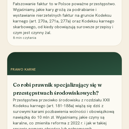
Fałszowanie faktur to w Polsce poważne przestępstwo.
Wyjaśniamy, jakie kary grożą za podrabianie i
wystawianie nierzetelnych faktur na gruncie Kodeksu
karnego (art. 270a, 271a, 277a) oraz Kodeksu karnego
skarbowego, od kiedy obowiązują surowsze przepisy i
czym jest czynny żal.
8
min czytania
PRAWO KARNE
Co robi prawnik specjalizujący się w
przestępstwach środowiskowych?
Przestępstwa przeciwko środowisku z rozdziału XXII
Kodeksu karnego (art. 181-188a) wiążą się dziś z
surowymi karami pozbawienia wolności i obowiązkową
nawiązką do 10 mln zł. Wyjaśniamy, jakie czyny są
karalne, co zmieniła reforma z 2022 r. i jak w takiej
sprawie pomaga obrońca lub pełnomocnik.