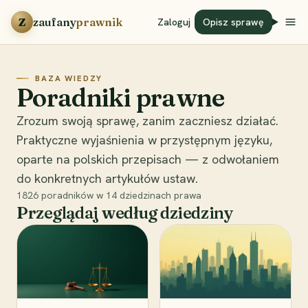
Przejdź do treści
Z
zaufany
prawnik
Zaloguj
Opisz sprawę
BAZA WIEDZY
Poradniki prawne
Zrozum swoją sprawę, zanim zaczniesz działać.
Praktyczne wyjaśnienia w przystępnym języku,
oparte na polskich przepisach — z odwołaniem
do konkretnych artykułów ustaw.
1826
poradników w
14
dziedzinach prawa
Przeglądaj według dziedziny