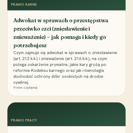
PRAWO KARNE
Adwokat w sprawach o przestępstwa
przeciwko czci (zniesławienie i
znieważenie) – jak pomaga i kiedy go
potrzebujesz
Czym zajmuje się adwokat w sprawach o zniesławienie
(art. 212 k.k.) i znieważenie (art. 216 k.k.), na czym
polega oskarżenie prywatne, jakie kary grożą po
reformie Kodeksu karnego oraz jak równolegle
dochodzić ochrony dóbr osobistych na drodze
cywilnej.
9
min czytania
PRAWO PRACY