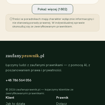
Pokaż więcej (
1802
)
ⓘ
Treści w poradnikach mają charakter wyłącznie informacyjny i
nie stanowią porady prawnej. W indywidualnej sprawie
skonsultuj się ze zweryfikowanym prawnikiem.
zaufany
prawnik
.pl
Łączymy ludzi z zaufanymi prawnikami — z pomocą AI, z
poszanowaniem prawa i prywatności.
+48 786 564 056
©
2026
zaufanyprawnik.pl — kojarzymy klientów ze
zweryfikowanymi prawnikami.
Klient
Prawnik
Jak to działa
Dołącz