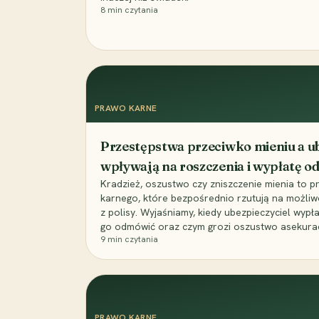
8
min czytania
PRAWO KARNE
Przestępstwa przeciwko mieniu a ub
wpływają na roszczenia i wypłatę 
Kradzież, oszustwo czy zniszczenie mienia to 
karnego, które bezpośrednio rzutują na możli
z polisy. Wyjaśniamy, kiedy ubezpieczyciel wypł
go odmówić oraz czym grozi oszustwo asekuracyj
9
min czytania
PRAWO KARNE