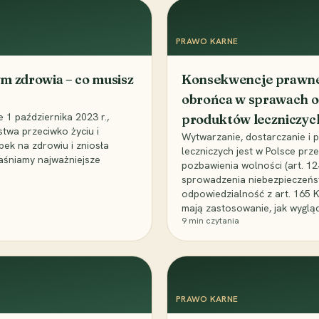
PRAWO KARNE
m zdrowia – co musisz
Konsekwencje prawne 
obrońca w sprawach o
1 października 2023 r.,
produktów leczniczyc
stwa przeciwko życiu i
Wytwarzanie, dostarczanie i
bek na zdrowiu i zniosła
leczniczych jest w Polsce pr
aśniamy najważniejsze
pozbawienia wolności (art. 1
sprowadzenia niebezpieczeńst
odpowiedzialność z art. 165 
mają zastosowanie, jak wyglą
9
min czytania
PRAWO KARNE