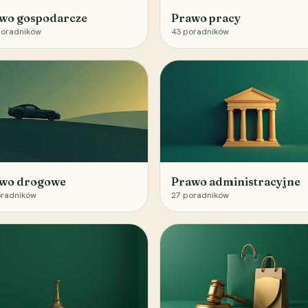
wo gospodarcze
Prawo pracy
oradników
43
poradników
wo drogowe
Prawo administracyjne
radników
27
poradników