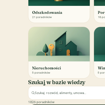
Odszkodowania
Por
21
poradników
18
po
Nieruchomości
Win
5
poradników
5
por
Szukaj w bazie wiedzy
1826
poradników