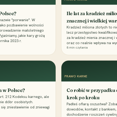
 Polsce?
Ile lat za kradzież mil
nazwie "porwanie". W
znacznej i wielkiej war
 jako pozbawienie wolności
Kradzież miliona złotych to n
, uprowadzenie małoletniego
lecz przestępstwo kwalifikowa
Wyjaśniamy, jakie kary grożą
za kradzież mienia znacznej i
rnika 2023 r.
oraz co realnie wpływa na wy
8
min czytania
PRAWO KARNE
a w Polsce?
Co robić w przypadku
art. 212 Kodeksu karnego, ale
krok po kroku
nie dóbr osobistych.
Padłeś ofiarą oszustwa? Zobac
 się zniesławienie od zniewagi
dowodów, kontakt z bankiem, 
dochodzenie roszczeń cywilny