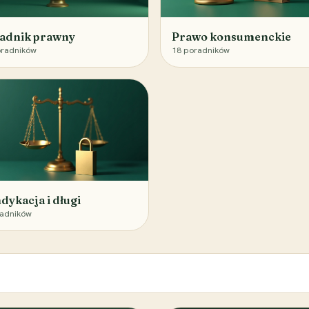
adnik prawny
Prawo konsumenckie
radników
18
poradników
dykacja i długi
adników