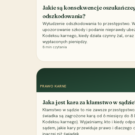
Jakie są konsekwencje oszukańcze
odszkodowania?
Wyłudzenie odszkodowania to przestępstwo. Wyj
upozorowanie szkody i podanie nieprawdy ubezpi
Kodeksu karnego, kiedy działa czynny żal, ora
wypłaconych pieniędzy.
8
min czytania
PRAWO KARNE
Jaka jest kara za kłamstwo w sądzie
Kłamstwo w sądzie to nie zawsze przestępstwo,
świadka są zagrożone karą od 6 miesięcy do 8 la
Kodeksu karnego). Wyjaśniamy, kto i kiedy odp
sądem, jakie kary przewiduje prawo i dlaczego
inaczej niż świadek.