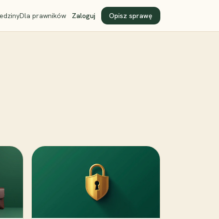
edziny
Dla prawników
Zaloguj
Opisz sprawę