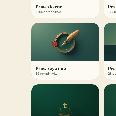
Prawo karne
Pra
1456
poradników
109
p
Prawo cywilne
Pra
32
poradników
28
po