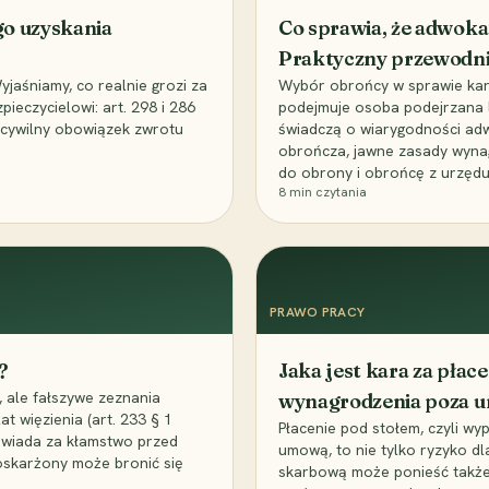
go uzyskania
Co sprawia, że adwoka
Praktyczny przewodn
aśniamy, co realnie grozi za
Wybór obrońcy w sprawie karne
eczycielowi: art. 298 i 286
podejmuje osoba podejrzana l
z cywilny obowiązek zwrotu
świadczą o wiarygodności ad
obrończa, jawne zasady wyna
do obrony i obrońcę z urzędu
8
min czytania
PRAWO PRACY
?
Jaka jest kara za pła
 ale fałszywe zeznania
wynagrodzenia poza 
t więzienia (art. 233 § 1
Płacenie pod stołem, czyli wyp
owiada za kłamstwo przed
umową, to nie tylko ryzyko d
 oskarżony może bronić się
skarbową może ponieść także 