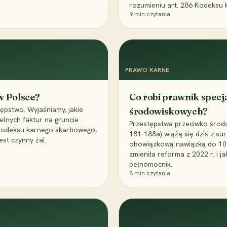
rozumieniu art. 286 Kodeksu 
9
min czytania
PRAWO KARNE
 w Polsce?
Co robi prawnik specj
ępstwo. Wyjaśniamy, jakie
środowiskowych?
elnych faktur na gruncie
Przestępstwa przeciwko środo
 Kodeksu karnego skarbowego,
181-188a) wiążą się dziś z su
est czynny żal.
obowiązkową nawiązką do 10 m
zmieniła reforma z 2022 r. i 
pełnomocnik.
8
min czytania