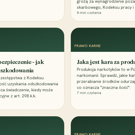
grożą za wynagrodzenie poz
skarbowego, Kodeksu pracy i
8
min czytania
PRAWO KARNE
ezpieczenie - jak
Jaka jest kara za pro
Produkcja narkotyków to w Po
odszkodowania
narkomanii. Sprawdź, jakie ka
przestępstwa z Kodeksu
przerabianie środków odurza
wość uzyskania odszkodowania
co oznacza "znaczna ilość".
aca świadczenie, kiedy może
7
min czytania
ne z art. 298 k.k.
PRAWO KARNE