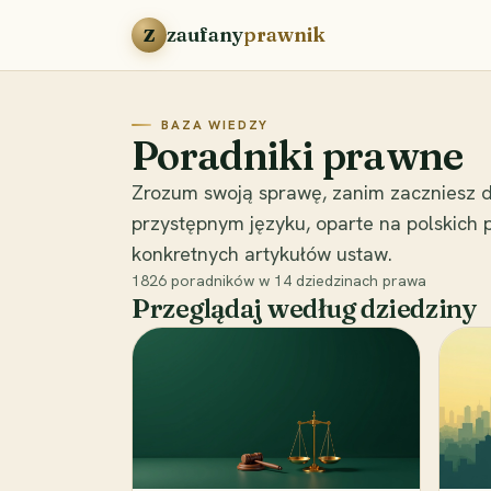
Przejdź do treści
zaufany
prawnik
Z
BAZA WIEDZY
Poradniki prawne
Zrozum swoją sprawę, zanim zaczniesz d
przystępnym języku, oparte na polskich
konkretnych artykułów ustaw.
1826
poradników w
14
dziedzinach prawa
Przeglądaj według dziedziny