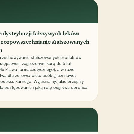
dystrybucji fałszywych leków:
 rozpowszechnianie sfałszowanych
h
 przechowywanie sfałszowanych produktów
zestępstwem zagrożonym karą do 5 lat
24b Prawa farmaceutycznego), a w razie
wa dla zdrowia wielu osób grozi nawet
Kodeksu karnego. Wyjaśniamy, jakie przepisy
da postępowanie i jaką rolę odgrywa obrońca.