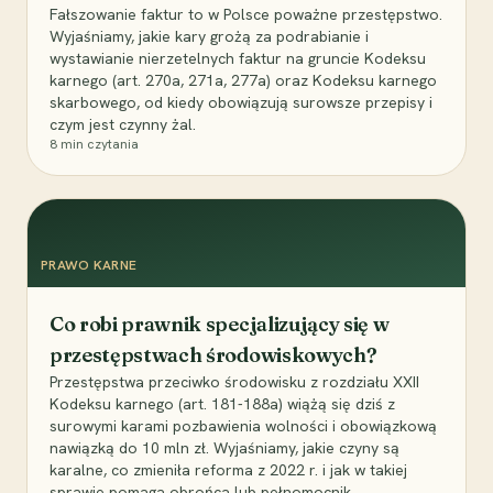
Fałszowanie faktur to w Polsce poważne przestępstwo.
Wyjaśniamy, jakie kary grożą za podrabianie i
wystawianie nierzetelnych faktur na gruncie Kodeksu
karnego (art. 270a, 271a, 277a) oraz Kodeksu karnego
skarbowego, od kiedy obowiązują surowsze przepisy i
czym jest czynny żal.
8
min czytania
PRAWO KARNE
Co robi prawnik specjalizujący się w
przestępstwach środowiskowych?
Przestępstwa przeciwko środowisku z rozdziału XXII
Kodeksu karnego (art. 181-188a) wiążą się dziś z
surowymi karami pozbawienia wolności i obowiązkową
nawiązką do 10 mln zł. Wyjaśniamy, jakie czyny są
karalne, co zmieniła reforma z 2022 r. i jak w takiej
sprawie pomaga obrońca lub pełnomocnik.