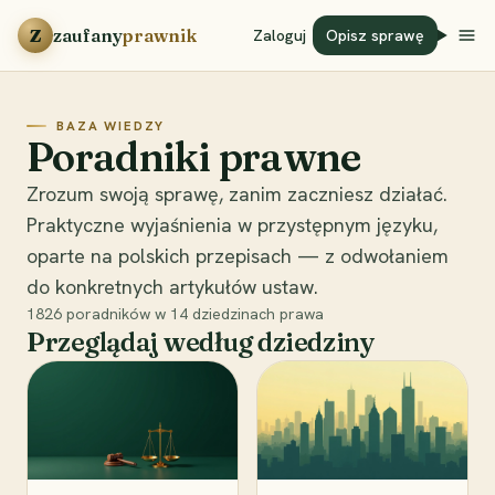
Przejdź do treści
Z
zaufany
prawnik
Zaloguj
Opisz sprawę
BAZA WIEDZY
Poradniki prawne
Zrozum swoją sprawę, zanim zaczniesz działać.
Praktyczne wyjaśnienia w przystępnym języku,
oparte na polskich przepisach — z odwołaniem
do konkretnych artykułów ustaw.
1826
poradników w
14
dziedzinach prawa
Przeglądaj według dziedziny