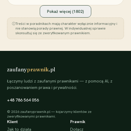
Pokaż więcej (
1802
)
ⓘ
Treści w poradnikach mają charakter wyłącznie informacyjny i
nie stanowią porady prawnej. W indywidualnej sprawie
skonsultuj się ze zweryfikowanym prawnikiem.
zaufany
prawnik
.pl
Łączymy ludzi z zaufanymi prawnikami — z pomocą AI, z
poszanowaniem prawa i prywatności.
+48 786 564 056
©
2026
zaufanyprawnik.pl — kojarzymy klientów ze
zweryfikowanymi prawnikami.
Klient
Prawnik
Jak to działa
Dołącz