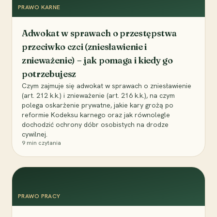
PRAWO KARNE
Adwokat w sprawach o przestępstwa
przeciwko czci (zniesławienie i
znieważenie) – jak pomaga i kiedy go
potrzebujesz
Czym zajmuje się adwokat w sprawach o zniesławienie
(art. 212 k.k.) i znieważenie (art. 216 k.k.), na czym
polega oskarżenie prywatne, jakie kary grożą po
reformie Kodeksu karnego oraz jak równolegle
dochodzić ochrony dóbr osobistych na drodze
cywilnej.
9
min czytania
PRAWO PRACY