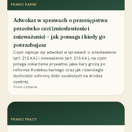
PRAWO KARNE
Adwokat w sprawach o przestępstwa
przeciwko czci (zniesławienie i
znieważenie) – jak pomaga i kiedy go
potrzebujesz
Czym zajmuje się adwokat w sprawach o zniesławienie
(art. 212 k.k.) i znieważenie (art. 216 k.k.), na czym
polega oskarżenie prywatne, jakie kary grożą po
reformie Kodeksu karnego oraz jak równolegle
dochodzić ochrony dóbr osobistych na drodze
cywilnej.
9
min czytania
PRAWO PRACY