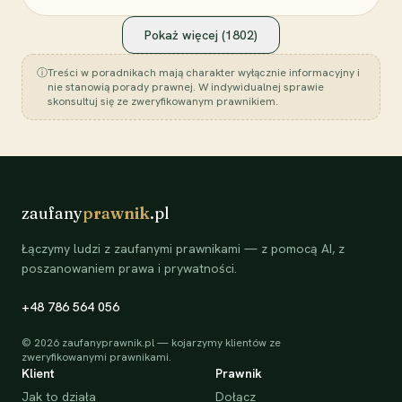
Pokaż więcej (
1802
)
ⓘ
Treści w poradnikach mają charakter wyłącznie informacyjny i
nie stanowią porady prawnej. W indywidualnej sprawie
skonsultuj się ze zweryfikowanym prawnikiem.
zaufany
prawnik
.pl
Łączymy ludzi z zaufanymi prawnikami — z pomocą AI, z
poszanowaniem prawa i prywatności.
+48 786 564 056
©
2026
zaufanyprawnik.pl — kojarzymy klientów ze
zweryfikowanymi prawnikami.
Klient
Prawnik
Jak to działa
Dołącz