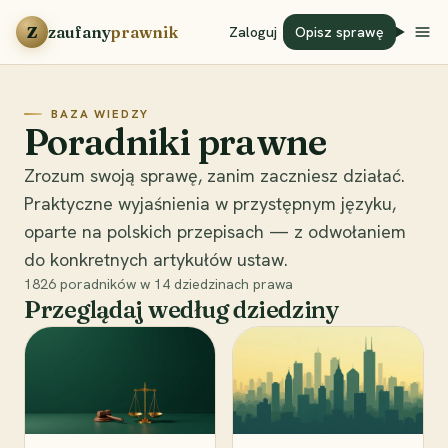
Przejdź do treści
Z
zaufany
prawnik
Zaloguj
Opisz sprawę
BAZA WIEDZY
Poradniki prawne
Zrozum swoją sprawę, zanim zaczniesz działać.
Praktyczne wyjaśnienia w przystępnym języku,
oparte na polskich przepisach — z odwołaniem
do konkretnych artykułów ustaw.
1826
poradników w
14
dziedzinach prawa
Przeglądaj według dziedziny