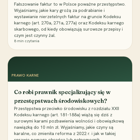
Fałszowanie faktur to w Polsce poważne przestępstwo.
Wyjaśniamy, jakie kary grożą za podrabianie i
wystawianie nierzetelnych faktur na gruncie Kodeksu
karnego (art. 270a, 271a, 277a) oraz Kodeksu karnego
skarbowego, od kiedy obowiązują surowsze przepisy i
czym jest czynny żal.
8
min czytania
PRAWO KARNE
Co robi prawnik specjalizujący się w
przestępstwach środowiskowych?
Przestępstwa przeciwko środowisku z rozdziału XXII
Kodeksu karnego (art. 181-188a) wiążą się dziś z
surowymi karami pozbawienia wolności i obowiązkową
nawiązką do 10 mln zł. Wyjaśniamy, jakie czyny są
karalne, co zmieniła reforma z 2022 r. i jak w takiej
sprawie pomaga obrońca lub pełnomocnik.