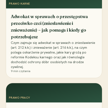
PRAWO KARNE
Adwokat w sprawach o przestępstwa
przeciwko czci (zniesławienie i
znieważenie) – jak pomaga i kiedy go
potrzebujesz
Czym zajmuje się adwokat w sprawach o zniesławienie
(art. 212 k.k.) i znieważenie (art. 216 k.k.), na czym
polega oskarżenie prywatne, jakie kary grożą po
reformie Kodeksu karnego oraz jak równolegle
dochodzić ochrony dóbr osobistych na drodze
cywilnej.
9
min czytania
PRAWO PRACY