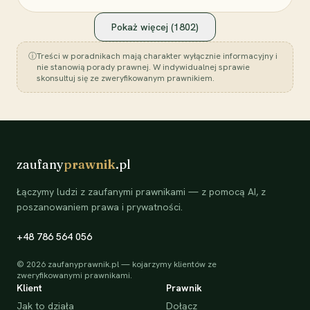
Pokaż więcej (
1802
)
ⓘ
Treści w poradnikach mają charakter wyłącznie informacyjny i
nie stanowią porady prawnej. W indywidualnej sprawie
skonsultuj się ze zweryfikowanym prawnikiem.
zaufany
prawnik
.pl
Łączymy ludzi z zaufanymi prawnikami — z pomocą AI, z
poszanowaniem prawa i prywatności.
+48 786 564 056
©
2026
zaufanyprawnik.pl — kojarzymy klientów ze
zweryfikowanymi prawnikami.
Klient
Prawnik
Jak to działa
Dołącz