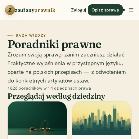
Przejdź do treści
Z
zaufany
prawnik
Zaloguj
Opisz sprawę
BAZA WIEDZY
Poradniki prawne
Zrozum swoją sprawę, zanim zaczniesz działać.
Praktyczne wyjaśnienia w przystępnym języku,
oparte na polskich przepisach — z odwołaniem
do konkretnych artykułów ustaw.
1826
poradników w
14
dziedzinach prawa
Przeglądaj według dziedziny