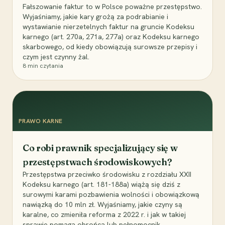
Fałszowanie faktur to w Polsce poważne przestępstwo.
Wyjaśniamy, jakie kary grożą za podrabianie i
wystawianie nierzetelnych faktur na gruncie Kodeksu
karnego (art. 270a, 271a, 277a) oraz Kodeksu karnego
skarbowego, od kiedy obowiązują surowsze przepisy i
czym jest czynny żal.
8
min czytania
PRAWO KARNE
Co robi prawnik specjalizujący się w
przestępstwach środowiskowych?
Przestępstwa przeciwko środowisku z rozdziału XXII
Kodeksu karnego (art. 181-188a) wiążą się dziś z
surowymi karami pozbawienia wolności i obowiązkową
nawiązką do 10 mln zł. Wyjaśniamy, jakie czyny są
karalne, co zmieniła reforma z 2022 r. i jak w takiej
sprawie pomaga obrońca lub pełnomocnik.