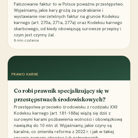
Fałszowanie faktur to w Polsce poważne przestępstwo.
Wyjaśniamy, jakie kary grożą za podrabianie i
wystawianie nierzetelnych faktur na gruncie Kodeksu
karnego (art. 270a, 271a, 277a) oraz Kodeksu karnego
skarbowego, od kiedy obowiązują surowsze przepisy i
czym jest czynny żal.
8
min czytania
PRAWO KARNE
Co robi prawnik specjalizujący się w
przestępstwach środowiskowych?
Przestępstwa przeciwko środowisku z rozdziału XXII
Kodeksu karnego (art. 181-188a) wiążą się dziś z
surowymi karami pozbawienia wolności i obowiązkową
nawiązką do 10 mln zł. Wyjaśniamy, jakie czyny są
karalne, co zmieniła reforma z 2022 r. i jak w takiej
sprawie pomaga obrońca lub pełnomocnik.