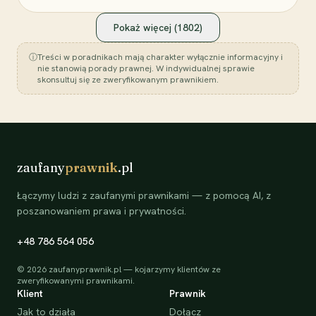
Pokaż więcej (
1802
)
ⓘ
Treści w poradnikach mają charakter wyłącznie informacyjny i
nie stanowią porady prawnej. W indywidualnej sprawie
skonsultuj się ze zweryfikowanym prawnikiem.
zaufany
prawnik
.pl
Łączymy ludzi z zaufanymi prawnikami — z pomocą AI, z
poszanowaniem prawa i prywatności.
+48 786 564 056
©
2026
zaufanyprawnik.pl — kojarzymy klientów ze
zweryfikowanymi prawnikami.
Klient
Prawnik
Jak to działa
Dołącz