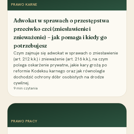
PRAWO KARNE
Adwokat w sprawach o przestępstwa
przeciwko czci (zniesławienie i
znieważenie) – jak pomaga i kiedy go
potrzebujesz
Czym zajmuje się adwokat w sprawach o zniesławienie
(art. 212 k.k.) i znieważenie (art. 216 k.k.), na czym
polega oskarżenie prywatne, jakie kary grożą po
reformie Kodeksu karnego oraz jak równolegle
dochodzić ochrony dóbr osobistych na drodze
cywilnej.
9
min czytania
PRAWO PRACY