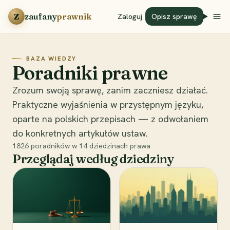
Przejdź do treści
Z
zaufany
prawnik
Zaloguj
Opisz sprawę
BAZA WIEDZY
Poradniki prawne
Zrozum swoją sprawę, zanim zaczniesz działać.
Praktyczne wyjaśnienia w przystępnym języku,
oparte na polskich przepisach — z odwołaniem
do konkretnych artykułów ustaw.
1826
poradników w
14
dziedzinach prawa
Przeglądaj według dziedziny