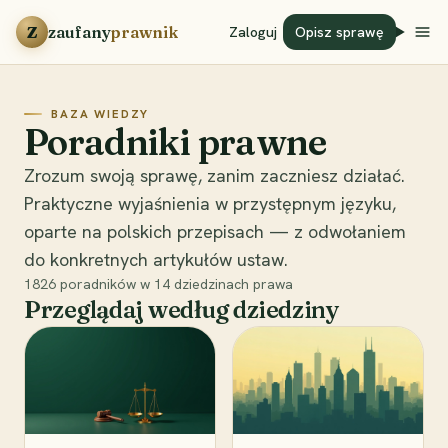
Przejdź do treści
Z
zaufany
prawnik
Zaloguj
Opisz sprawę
BAZA WIEDZY
Poradniki prawne
Zrozum swoją sprawę, zanim zaczniesz działać.
Praktyczne wyjaśnienia w przystępnym języku,
oparte na polskich przepisach — z odwołaniem
do konkretnych artykułów ustaw.
1826
poradników w
14
dziedzinach prawa
Przeglądaj według dziedziny