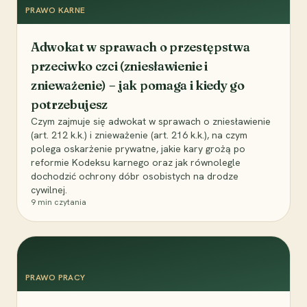
PRAWO KARNE
Adwokat w sprawach o przestępstwa
przeciwko czci (zniesławienie i
znieważenie) – jak pomaga i kiedy go
potrzebujesz
Czym zajmuje się adwokat w sprawach o zniesławienie
(art. 212 k.k.) i znieważenie (art. 216 k.k.), na czym
polega oskarżenie prywatne, jakie kary grożą po
reformie Kodeksu karnego oraz jak równolegle
dochodzić ochrony dóbr osobistych na drodze
cywilnej.
9
min czytania
PRAWO PRACY