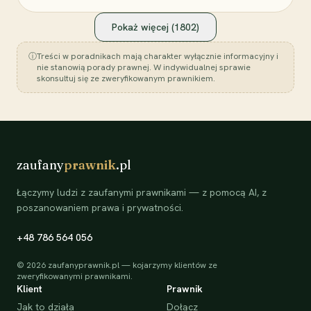
Pokaż więcej (
1802
)
ⓘ
Treści w poradnikach mają charakter wyłącznie informacyjny i
nie stanowią porady prawnej. W indywidualnej sprawie
skonsultuj się ze zweryfikowanym prawnikiem.
zaufany
prawnik
.pl
Łączymy ludzi z zaufanymi prawnikami — z pomocą AI, z
poszanowaniem prawa i prywatności.
+48 786 564 056
©
2026
zaufanyprawnik.pl — kojarzymy klientów ze
zweryfikowanymi prawnikami.
Klient
Prawnik
Jak to działa
Dołącz