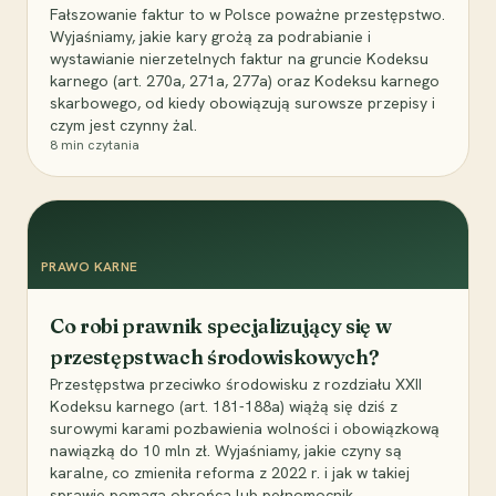
Fałszowanie faktur to w Polsce poważne przestępstwo.
Wyjaśniamy, jakie kary grożą za podrabianie i
wystawianie nierzetelnych faktur na gruncie Kodeksu
karnego (art. 270a, 271a, 277a) oraz Kodeksu karnego
skarbowego, od kiedy obowiązują surowsze przepisy i
czym jest czynny żal.
8
min czytania
PRAWO KARNE
Co robi prawnik specjalizujący się w
przestępstwach środowiskowych?
Przestępstwa przeciwko środowisku z rozdziału XXII
Kodeksu karnego (art. 181-188a) wiążą się dziś z
surowymi karami pozbawienia wolności i obowiązkową
nawiązką do 10 mln zł. Wyjaśniamy, jakie czyny są
karalne, co zmieniła reforma z 2022 r. i jak w takiej
sprawie pomaga obrońca lub pełnomocnik.