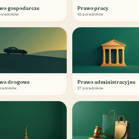
wo gospodarcze
Prawo pracy
oradników
43
poradników
wo drogowe
Prawo administracyjne
radników
27
poradników