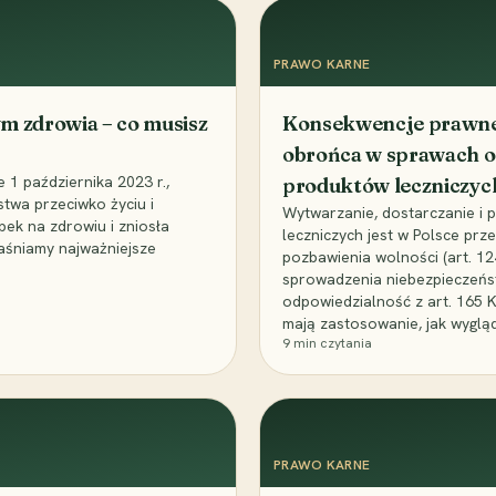
PRAWO KARNE
m zdrowia – co musisz
Konsekwencje prawne 
obrońca w sprawach o
1 października 2023 r.,
produktów leczniczyc
stwa przeciwko życiu i
Wytwarzanie, dostarczanie i
bek na zdrowiu i zniosła
leczniczych jest w Polsce pr
aśniamy najważniejsze
pozbawienia wolności (art. 1
sprowadzenia niebezpieczeńst
odpowiedzialność z art. 165 
mają zastosowanie, jak wyglą
9
min czytania
PRAWO KARNE