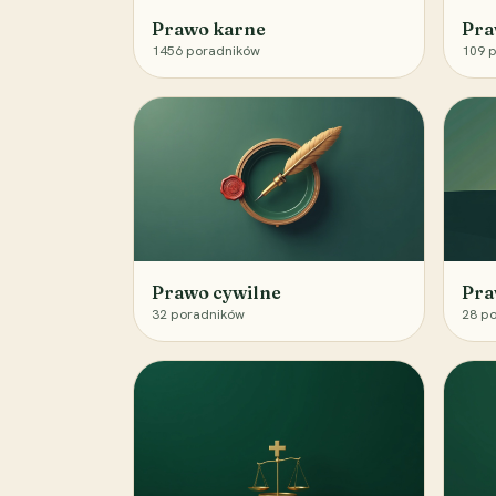
Prawo karne
Pra
1456
poradników
109
p
Prawo cywilne
Pra
32
poradników
28
po