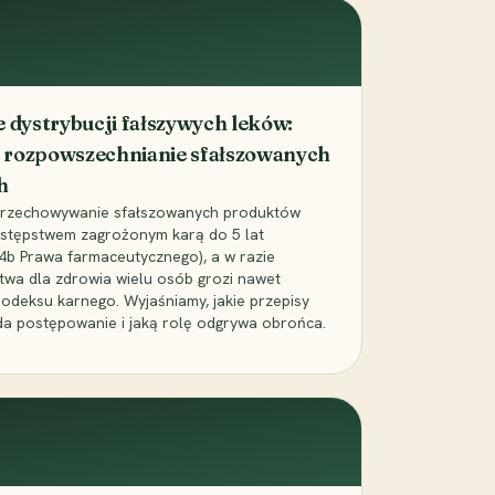
dystrybucji fałszywych leków:
 rozpowszechnianie sfałszowanych
h
 przechowywanie sfałszowanych produktów
zestępstwem zagrożonym karą do 5 lat
24b Prawa farmaceutycznego), a w razie
wa dla zdrowia wielu osób grozi nawet
Kodeksu karnego. Wyjaśniamy, jakie przepisy
da postępowanie i jaką rolę odgrywa obrońca.