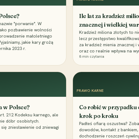
 Polsce?
Ile lat za kradzież mil
nazwie "porwanie". W
znacznej i wielkiej war
 jako pozbawienie wolności
Kradzież miliona złotych to n
, uprowadzenie małoletniego
lecz przestępstwo kwalifikowa
Wyjaśniamy, jakie kary grożą
za kradzież mienia znacznej i
rnika 2023 r.
oraz co realnie wpływa na wy
8
min czytania
PRAWO KARNE
a w Polsce?
Co robić w przypadku
art. 212 Kodeksu karnego, ale
krok po kroku
nie dóbr osobistych.
Padłeś ofiarą oszustwa? Zobac
 się zniesławienie od zniewagi
dowodów, kontakt z bankiem, 
dochodzenie roszczeń cywilny