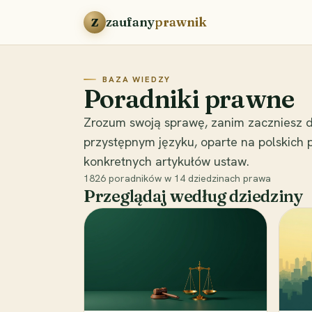
Przejdź do treści
zaufany
prawnik
Z
BAZA WIEDZY
Poradniki prawne
Zrozum swoją sprawę, zanim zaczniesz d
przystępnym języku, oparte na polskich
konkretnych artykułów ustaw.
1826
poradników w
14
dziedzinach prawa
Przeglądaj według dziedziny