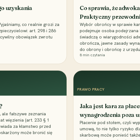
go uzyskania
Co sprawia, że adwoka
Praktyczny przewodn
aśniamy, co realnie grozi za
Wybór obrońcy w sprawie karne
eczycielowi: art. 298 i 286
podejmuje osoba podejrzana l
z cywilny obowiązek zwrotu
świadczą o wiarygodności ad
obrończa, jawne zasady wyna
do obrony i obrońcę z urzędu
8
min czytania
PRAWO PRACY
?
Jaka jest kara za pła
 ale fałszywe zeznania
wynagrodzenia poza 
t więzienia (art. 233 § 1
Płacenie pod stołem, czyli wyp
owiada za kłamstwo przed
umową, to nie tylko ryzyko d
 oskarżony może bronić się
skarbową może ponieść także 