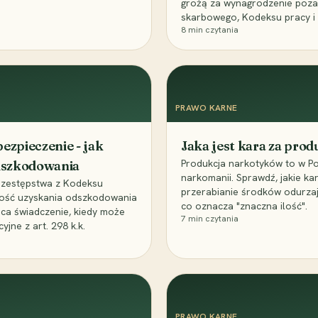
grożą za wynagrodzenie poz
skarbowego, Kodeksu pracy i
8
min czytania
PRAWO KARNE
ezpieczenie - jak
Jaka jest kara za pro
Produkcja narkotyków to w Po
odszkodowania
narkomanii. Sprawdź, jakie ka
przestępstwa z Kodeksu
przerabianie środków odurza
wość uzyskania odszkodowania
co oznacza "znaczna ilość".
aca świadczenie, kiedy może
7
min czytania
ne z art. 298 k.k.
PRAWO KARNE