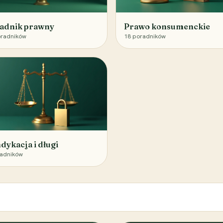
adnik prawny
Prawo konsumenckie
radników
18
poradników
dykacja i długi
adników