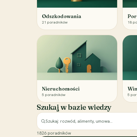
Odszkodowania
Por
21
poradników
18
po
Nieruchomości
Win
5
poradników
5
por
Szukaj w bazie wiedzy
1826
poradników