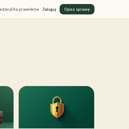
edziny
Dla prawników
Zaloguj
Opisz sprawę