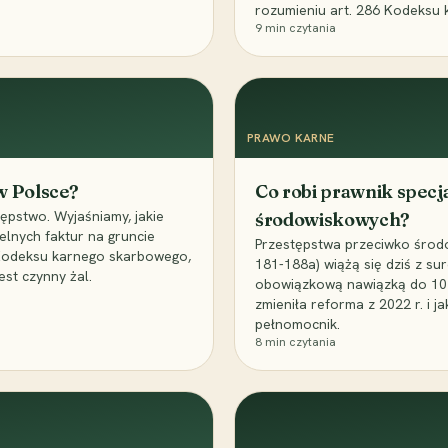
rozumieniu art. 286 Kodeksu 
9
min czytania
PRAWO KARNE
 w Polsce?
Co robi prawnik specj
ępstwo. Wyjaśniamy, jakie
środowiskowych?
elnych faktur na gruncie
Przestępstwa przeciwko środo
 Kodeksu karnego skarbowego,
181-188a) wiążą się dziś z su
est czynny żal.
obowiązkową nawiązką do 10 m
zmieniła reforma z 2022 r. i 
pełnomocnik.
8
min czytania