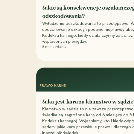
Jakie są konsekwencje oszukańcze
odszkodowania?
Wyłudzenie odszkodowania to przestępstwo. Wyj
upozorowanie szkody i podanie nieprawdy ubezpi
Kodeksu karnego, kiedy działa czynny żal, ora
wypłaconych pieniędzy.
8
min czytania
PRAWO KARNE
Jaka jest kara za kłamstwo w sądzie
Kłamstwo w sądzie to nie zawsze przestępstwo,
świadka są zagrożone karą od 6 miesięcy do 8 la
Kodeksu karnego). Wyjaśniamy, kto i kiedy odp
sądem, jakie kary przewiduje prawo i dlaczego
inaczej niż świadek.