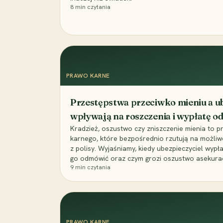
8
min czytania
PRAWO KARNE
Przestępstwa przeciwko mieniu a ub
wpływają na roszczenia i wypłatę 
Kradzież, oszustwo czy zniszczenie mienia to 
karnego, które bezpośrednio rzutują na możli
z polisy. Wyjaśniamy, kiedy ubezpieczyciel wypł
go odmówić oraz czym grozi oszustwo asekuracyj
9
min czytania
PRAWO KARNE